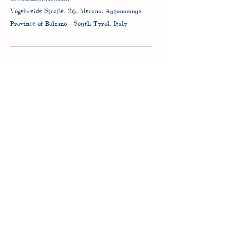
Vogelweide Straße, 26, Merano, Autonomous
Province of Bolzano – South Tyrol, Italy
da@farmtotable.bz.it