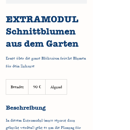
EXTRAMODUL
Schnittblumen
aus dem Garten
Ernte über die ganze Blühsaison frische Blumen
für dein Zuhause
90
Euro
Beendet
B
90 €
Algund
e
e
n
Beschreibung
d
e
t
In diesem Extramodul (muss separat dazu
gebucht werden!) geht es um die Planung für