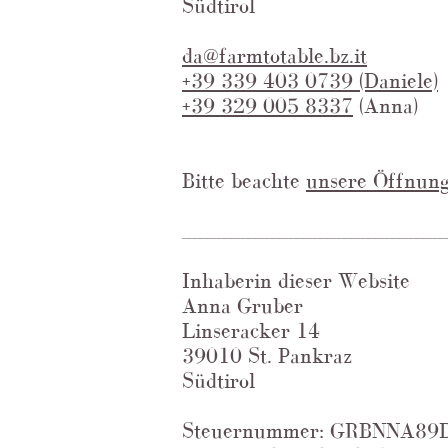
Südtirol
da@farmtotable.bz.it
+39 339 403 0739 (Daniele)
+39 329 005 8337
(Anna)
Bitte beachte
unsere Öffnung
____________________________________________
Inhaberin dieser Website
Anna Gruber
Linseracker 14
39010 St. Pankraz
Südtirol
Steuernummer: GRBNNA89