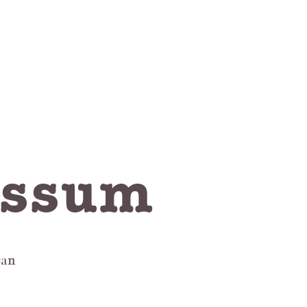
essum
ran